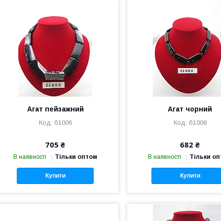
Агат пейзажний
Агат чорний
б1006
б1008
705 ₴
682 ₴
В наявності
Тільки оптом
В наявності
Тільки о
Купити
Купити