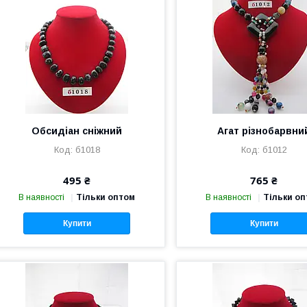
Обсидіан сніжний
Агат різнобарвни
б1018
б1012
495 ₴
765 ₴
В наявності
Тільки оптом
В наявності
Тільки о
Купити
Купити