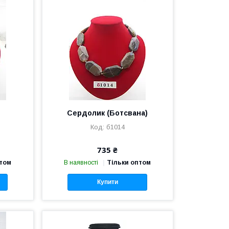
Сердолик (Ботсвана)
б1014
735 ₴
птом
В наявності
Тільки оптом
Купити