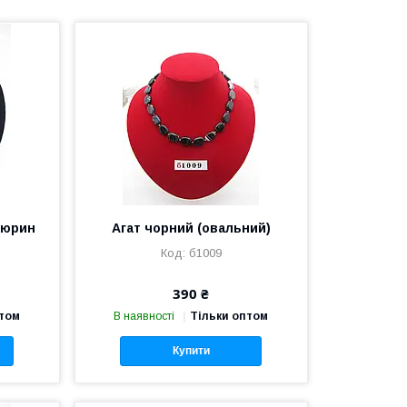
нтюрин
Агат чорний (овальний)
б1009
390 ₴
птом
В наявності
Тільки оптом
Купити