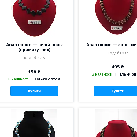
Авантюрин — синій пісок
Авантюрин — золотий 
(прямокутник)
б1037
б1035
495 ₴
158 ₴
В наявності
Тільки о
В наявності
Тільки оптом
Купити
Купити