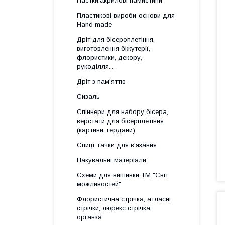
Паєтки,акрилові намистини
Пластикові вироби-основи для
Нand made
Дріт для бісероплетіння,
виготовлення біжутерії,
флористики, декору,
рукоділля...
Дріт з пам'яттю
Сизаль
Спіннери для набору бісера,
верстати для бісерплетіння
(картини, гердани)
Спиці, гачки для в'язання
Пакувальні матеріали
Схеми для вишивки ТМ "Світ
можливостей"
Флористична стрічка, атласні
стрічки, люрекс стрічка,
органза