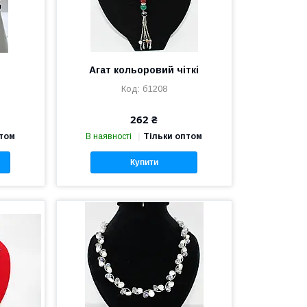
Агат кольоровий чіткі
б1208
262 ₴
птом
В наявності
Тільки оптом
Купити