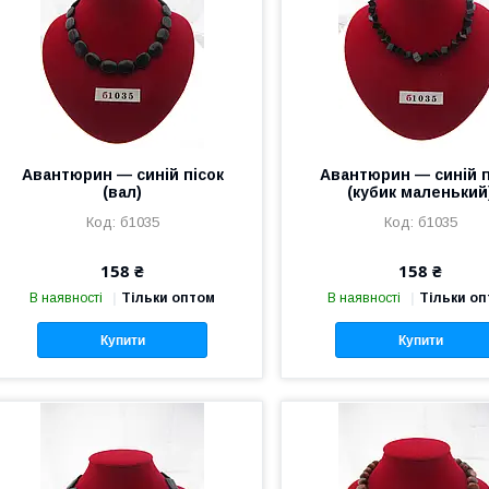
Авантюрин — синій пісок
Авантюрин — синій п
(вал)
(кубик маленький
б1035
б1035
158 ₴
158 ₴
В наявності
Тільки оптом
В наявності
Тільки о
Купити
Купити