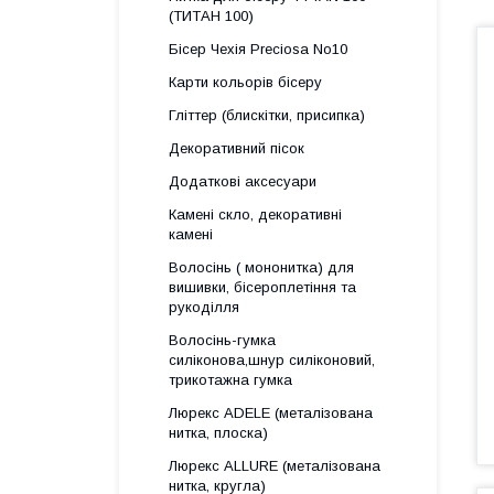
(ТИТАН 100)
Бісер Чехія Preciosa No10
Карти кольорів бісеру
Гліттер (блискітки, присипка)
Декоративний пісок
Додаткові аксесуари
Камені скло, декоративні
камені
Волосінь ( мононитка) для
вишивки, бісероплетіння та
рукоділля
Волосінь-гумка
силіконова,шнур силіконовий,
трикотажна гумка
Люрекс АDELE (металізована
нитка, плоска)
Люрекс ALLURE (металізована
нитка, кругла)