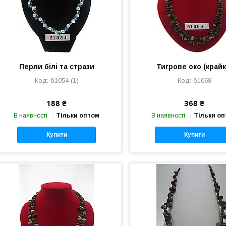
Перли білі та стрази
Тигрове око (крайк
б1054 (1)
б1068
188 ₴
368 ₴
В наявності
Тільки оптом
В наявності
Тільки о
Купити
Купити