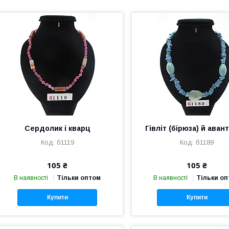
Сердолик і кварц
Гівліт (бірюза) й ава
б1119
б1189
105 ₴
105 ₴
В наявності
Тільки оптом
В наявності
Тільки о
Купити
Купити