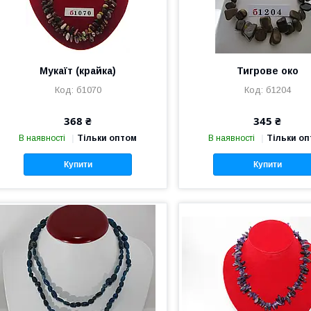
Мукаїт (крайка)
Тигрове око
б1070
б1204
368 ₴
345 ₴
В наявності
Тільки оптом
В наявності
Тільки о
Купити
Купити