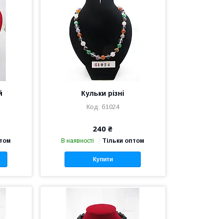
й
Кульки різні
б1024
240 ₴
птом
В наявності
Тільки оптом
Купити