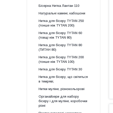
Бісерна Нитка Лантан 110
Натуральні камені, кабошони
Нитка для бісеру ТYTAN 250
(тонше ніж ТYTAN 200)
Нитка для бісеру ТYTAN 60
(товщі ніж ТYTAN 80)
Нитка для бісеру TYTAN 80
(ТИТАН 80)
Нитка для бісеру ТYTAN 200
(тонше ніж TYTAN 100)
Нитка для бісеру TYTAN 30
Нитка для бісеру, що світиться
в темряві,
Нитки муліне, різнокольорові
Органайзери для набору
бісеру і для муліне, коробочки
різні