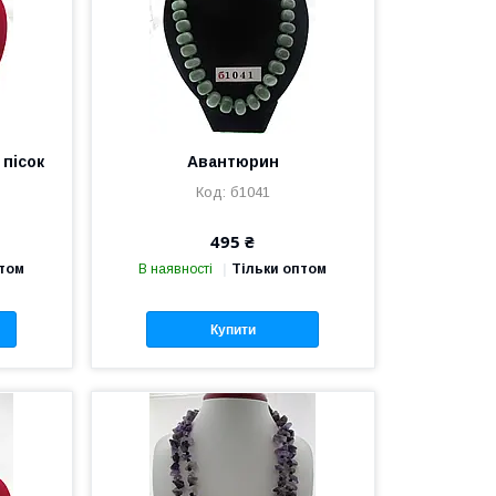
пісок
Авантюрин
б1041
495 ₴
птом
В наявності
Тільки оптом
Купити