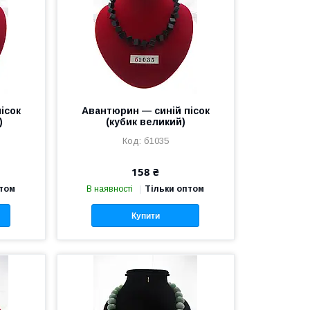
ісок
Авантюрин — синій пісок
)
(кубик великий)
б1035
158 ₴
птом
В наявності
Тільки оптом
Купити