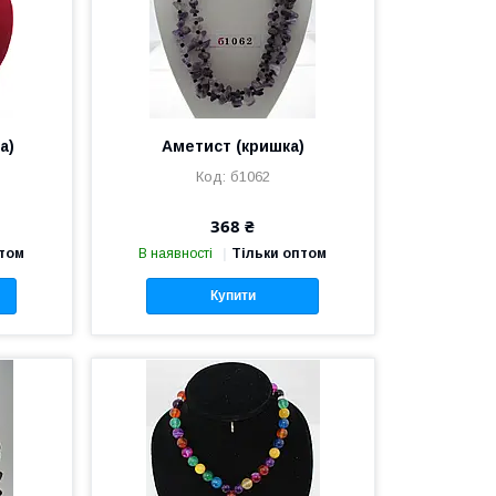
а)
Аметист (кришка)
б1062
368 ₴
птом
В наявності
Тільки оптом
Купити