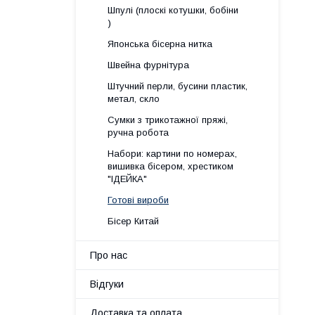
Шпулі (плоскі котушки, бобіни
)
Японська бісерна нитка
Швейна фурнітура
Штучний перли, бусини пластик,
метал, скло
Сумки з трикотажної пряжі,
ручна робота
Набори: картини по номерах,
вишивка бісером, хрестиком
"ІДЕЙКА"
Готові вироби
Бісер Китай
Про нас
Відгуки
Доставка та оплата