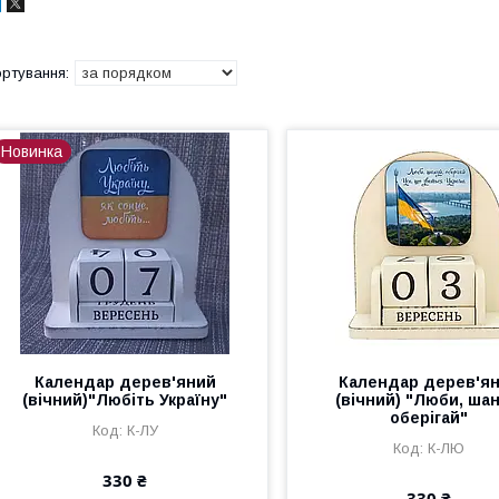
Новинка
Календар дерев'яний
Календар дерев'я
(вічний)"Любіть Україну"
(вічний) "Люби, шан
оберігай"
К-ЛУ
К-ЛЮ
330 ₴
330 ₴