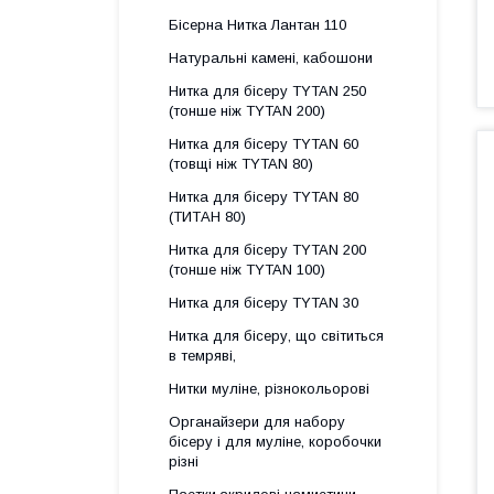
Бісерна Нитка Лантан 110
Натуральні камені, кабошони
Нитка для бісеру ТYTAN 250
(тонше ніж ТYTAN 200)
Нитка для бісеру ТYTAN 60
(товщі ніж ТYTAN 80)
Нитка для бісеру TYTAN 80
(ТИТАН 80)
Нитка для бісеру ТYTAN 200
(тонше ніж TYTAN 100)
Нитка для бісеру TYTAN 30
Нитка для бісеру, що світиться
в темряві,
Нитки муліне, різнокольорові
Органайзери для набору
бісеру і для муліне, коробочки
різні