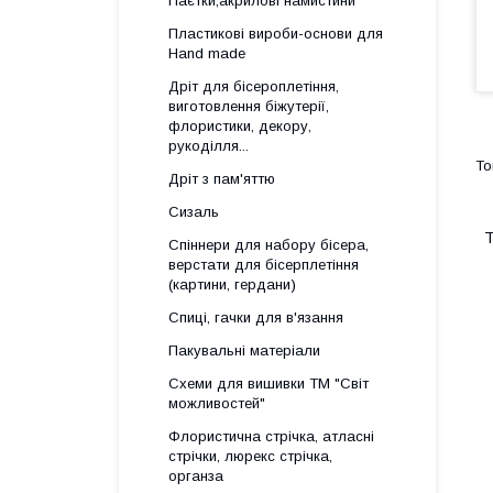
Паєтки,акрилові намистини
Пластикові вироби-основи для
Нand made
Дріт для бісероплетіння,
виготовлення біжутерії,
флористики, декору,
рукоділля...
Дріт з пам'яттю
Сизаль
Т
Спіннери для набору бісера,
верстати для бісерплетіння
(картини, гердани)
Спиці, гачки для в'язання
Пакувальні матеріали
Схеми для вишивки ТМ "Світ
можливостей"
Флористична стрічка, атласні
стрічки, люрекс стрічка,
органза