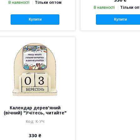
В наявності
Тільки оптом
В наявності
Тільки о
Купити
Купити
Календар дерев'яний
(вічний) "Учітесь, читайте"
К-УЧ
330 ₴