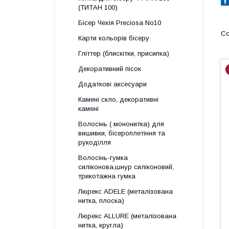
(ТИТАН 100)
Бісер Чехія Preciosa No10
Карти кольорів бісеру
Гліттер (блискітки, присипка)
Декоративний пісок
Додаткові аксесуари
Камені скло, декоративні
камені
Волосінь ( мононитка) для
вишивки, бісероплетіння та
рукоділля
Волосінь-гумка
силіконова,шнур силіконовий,
трикотажна гумка
Люрекс АDELE (металізована
нитка, плоска)
Люрекс ALLURE (металізована
нитка, кругла)