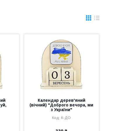
ний
Календар дерев'яний
уй,
(вічний) "Доброго вечора, ми
з України"
К-ДО
330 ₴