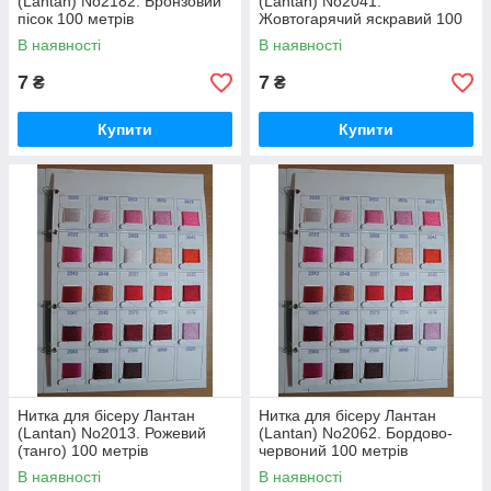
(Lantan) No2182. Бронзовий
(Lantan) No2041.
пісок 100 метрів
Жовтогарячий яскравий 100
метрів
В наявності
В наявності
7
7
₴
₴
Купити
Купити
Нитка для бісеру Лантан
Нитка для бісеру Лантан
(Lantan) No2013. Рожевий
(Lantan) No2062. Бордово-
(танго) 100 метрів
червоний 100 метрів
В наявності
В наявності