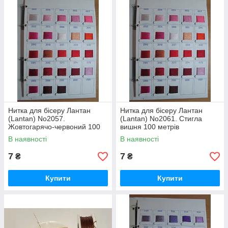
Нитка для бісеру Лантан
Нитка для бісеру Лантан
(Lantan) No2057.
(Lantan) No2061. Стигла
Жовтогарячо-червоний 100
вишня 100 метрів
метрів
В наявності
В наявності
7
7
₴
₴
Купити
Купити