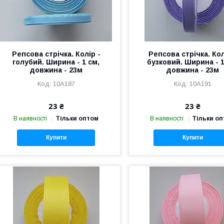
Репсова стрічка. Колір -
Репсова стрічка. Кол
голубий. Ширина - 1 см,
бузковий. Ширина - 1
довжина - 23м
довжина - 23м
10А187
10А191
23 ₴
23 ₴
В наявності
Тільки оптом
В наявності
Тільки о
Купити
Купити