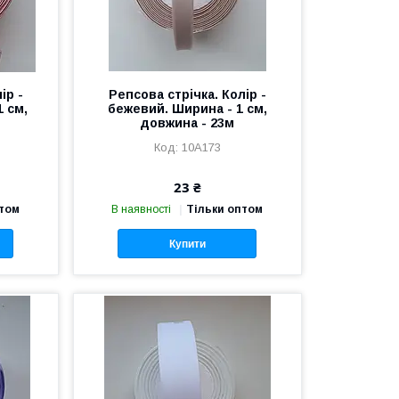
ір -
Репсова стрічка. Колір -
1 см,
бежевий. Ширина - 1 см,
довжина - 23м
10А173
23 ₴
птом
В наявності
Тільки оптом
Купити