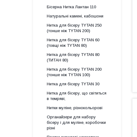
Бісерна Нитка Лантан 110
Натуральні камені, кабошони
Нитка для бісеру ТYTAN 250
(тонше ніж ТYTAN 200)
Нитка для бісеру ТYTAN 60
(товщі ніж ТYTAN 80)
Нитка для бісеру TYTAN 80
(ТИТАН 80)
Нитка для бісеру ТYTAN 200
(тонше ніж TYTAN 100)
Нитка для бісеру TYTAN 30
Нитка для бісеру, що світиться
в темряві,
Нитки муліне, різнокольорові
Органайзери для набору
бісеру і для муліне, коробочки
різні