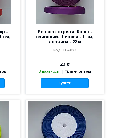
ір -
Репсова стрічка. Колір -
1 см,
сливовий. Ширина - 1 см,
довжина - 23м
10А034
23 ₴
птом
В наявності
Тільки оптом
Купити