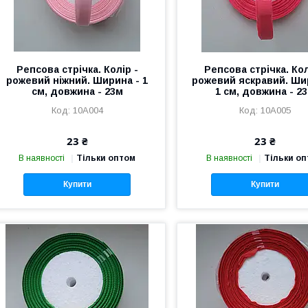
Репсова стрічка. Колір -
Репсова стрічка. Кол
рожевий ніжний. Ширина - 1
рожевий яскравий. Ши
см, довжина - 23м
1 см, довжина - 2
10А004
10А005
23 ₴
23 ₴
В наявності
Тільки оптом
В наявності
Тільки о
Купити
Купити