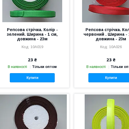
Репсова стрічка. Колір -
Репсова стрічка. Кол
зелений. Ширина - 1 см,
червоний . Ширина - 
довжина - 23м
довжина - 23м
10А019
10А026
23 ₴
23 ₴
В наявності
Тільки оптом
В наявності
Тільки о
Купити
Купити