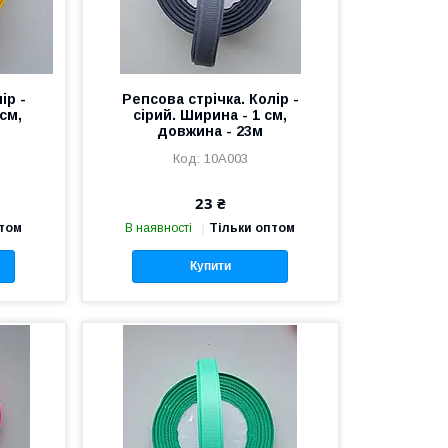
ір -
Репсова стрічка. Колір -
см,
сірий. Ширина - 1 см,
довжина - 23м
10А003
23 ₴
птом
В наявності
Тільки оптом
Купити