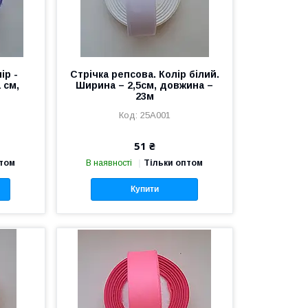
ір -
Стрічка репсова. Колір білий.
 см,
Ширина – 2,5см, довжина –
23м
25А001
51 ₴
птом
В наявності
Тільки оптом
Купити