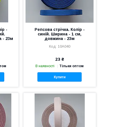
ір -
Репсова стрічка. Колір -
ий.
синій. Ширина - 1 см,
 - 23м
довжина - 23м
10А040
23 ₴
птом
В наявності
Тільки оптом
Купити