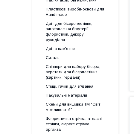
Паєтки,акрилові намистини
Пластикові вироби-основи для
Нand made
Дріт для бісероплетіння,
виготовлення біжутерії,
флористики, декору,
рукоділля...
Дріт з пам'яттю
Сизаль
Спіннери для набору бісера,
верстати для бісерплетіння
(картини, гердани)
Спиці, гачки для в'язання
Пакувальні матеріали
Схеми для вишивки ТМ "Світ
можливостей"
Флористична стрічка, атласні
стрічки, люрекс стрічка,
органза