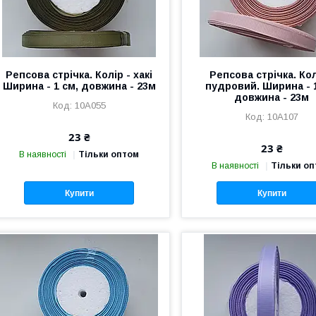
Репсова стрічка. Колір - хакі
Репсова стрічка. Кол
Ширина - 1 см, довжина - 23м
пудровий. Ширина - 
довжина - 23м
10А055
10А107
23 ₴
23 ₴
В наявності
Тільки оптом
В наявності
Тільки о
Купити
Купити