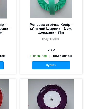
ір -
Репсова стрічка. Колір -
рина -
м"ятний Ширина - 1 см,
3м
довжина - 23м
10А006
23 ₴
птом
В наявності
Тільки оптом
Купити