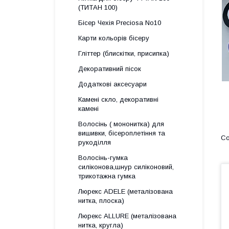
(ТИТАН 100)
Бісер Чехія Preciosa No10
Карти кольорів бісеру
Гліттер (блискітки, присипка)
Декоративний пісок
Додаткові аксесуари
Камені скло, декоративні
камені
Волосінь ( мононитка) для
вишивки, бісероплетіння та
рукоділля
Волосінь-гумка
силіконова,шнур силіконовий,
трикотажна гумка
Люрекс АDELE (металізована
нитка, плоска)
Люрекс ALLURE (металізована
нитка, кругла)