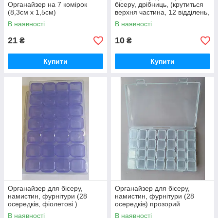
Органайзер на 7 комірок
бісеру, дрібниць, (крутиться
(8,3см х 1,5см)
верхня частина, 12 відділень,
діаметр 5,5см)/білий
В наявності
В наявності
21
10
₴
₴
Купити
Купити
Органайзер для бісеру,
Органайзер для бісеру,
намистин, фурнітури (28
намистин, фурнітури (28
осередків, фіолетові )
осередків) прозорий
(17,5х10,5х5,2см)
(17,5х10,5х5,2см)
В наявності
В наявності