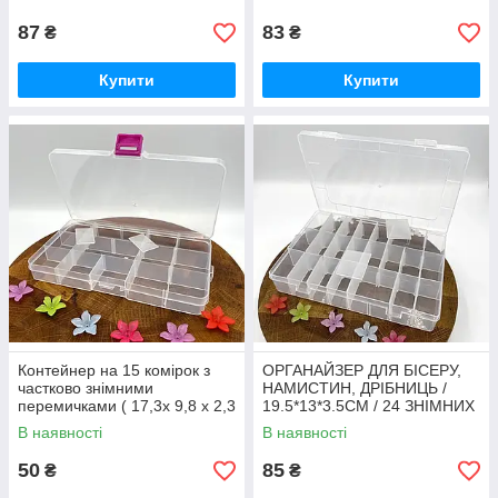
87
83
₴
₴
Купити
Купити
Контейнер на 15 комірок з
ОРГАНАЙЗЕР ДЛЯ БІСЕРУ,
частково знімними
НАМИСТИН, ДРІБНИЦЬ /
перемичками ( 17,3х 9,8 х 2,3
19.5*13*3.5CM / 24 ЗНІМНИХ
см)
КОМІРОК / ПРОЗОРИЙ
В наявності
В наявності
50
85
₴
₴