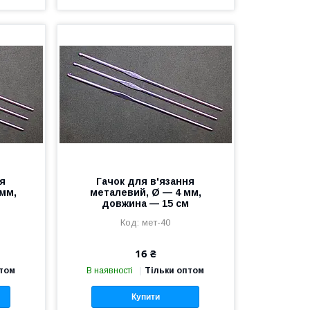
ня
Гачок для в'язання
 мм,
металевий, Ø — 4 мм,
м
довжина — 15 см
мет-40
16 ₴
птом
В наявності
Тільки оптом
Купити