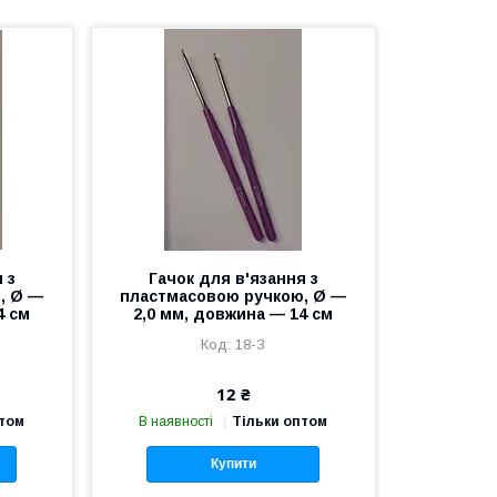
 з
Гачок для в'язання з
, Ø —
пластмасовою ручкою, Ø —
4 см
2,0 мм, довжина — 14 см
18-З
12 ₴
птом
В наявності
Тільки оптом
Купити