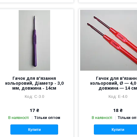
Гачок для в'язання
Гачок для в'язан
кольоровий, Діаметр - 3,0
кольоровий, Ø — 4,0
мм, довжина - 14см
довжина — 14 с
C-3.0
Е-4.0
17 ₴
18 ₴
В наявності
Тільки оптом
В наявності
Тільки о
Купити
Купити