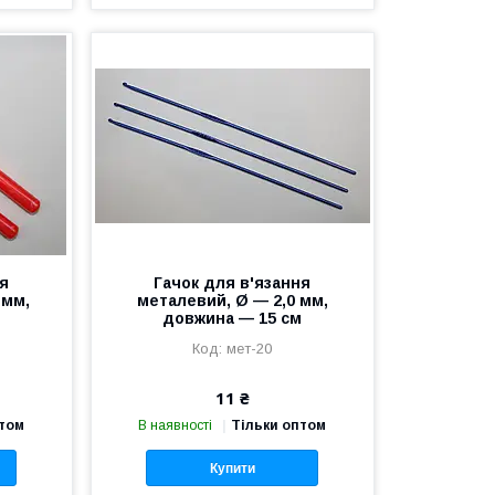
ня
Гачок для в'язання
 мм,
металевий, Ø — 2,0 мм,
м
довжина — 15 см
мет-20
11 ₴
птом
В наявності
Тільки оптом
Купити