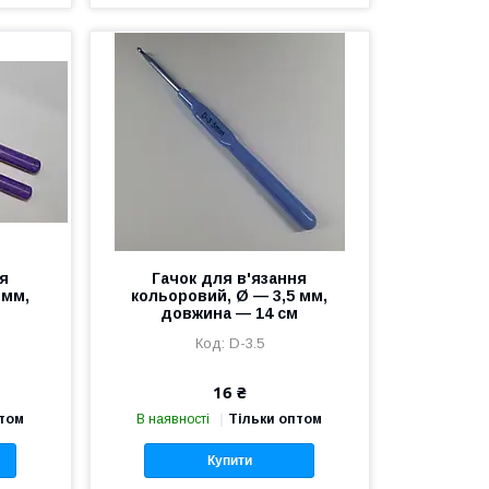
ня
Гачок для в'язання
 мм,
кольоровий, Ø — 3,5 мм,
м
довжина — 14 см
D-3.5
16 ₴
птом
В наявності
Тільки оптом
Купити