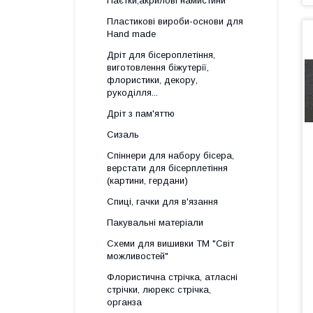
Паєтки,акрилові намистини
Пластикові вироби-основи для
Нand made
Дріт для бісероплетіння,
виготовлення біжутерії,
флористики, декору,
рукоділля...
Дріт з пам'яттю
Сизаль
Спіннери для набору бісера,
верстати для бісерплетіння
(картини, гердани)
Спиці, гачки для в'язання
Пакувальні матеріали
Схеми для вишивки ТМ "Світ
можливостей"
Флористична стрічка, атласні
стрічки, люрекс стрічка,
органза