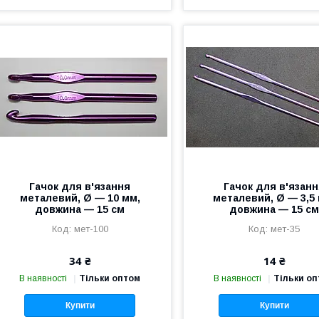
Гачок для в'язання
Гачок для в'язан
металевий, Ø — 10 мм,
металевий, Ø — 3,5
довжина — 15 см
довжина — 15 с
мет-100
мет-35
34 ₴
14 ₴
В наявності
Тільки оптом
В наявності
Тільки о
Купити
Купити