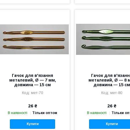
Гачок для в'язання
Гачок для в'язан
металевий, Ø — 7 мм,
металевий, Ø — 8 
довжина — 15 см
довжина — 15 с
мет-70
мет-80
26 ₴
26 ₴
В наявності
Тільки оптом
В наявності
Тільки о
Купити
Купити