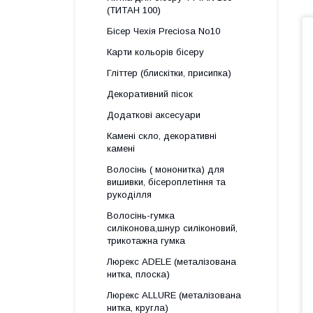
(ТИТАН 100)
Бісер Чехія Preciosa No10
Карти кольорів бісеру
Гліттер (блискітки, присипка)
Декоративний пісок
Додаткові аксесуари
Камені скло, декоративні
камені
Волосінь ( мононитка) для
вишивки, бісероплетіння та
рукоділля
Волосінь-гумка
силіконова,шнур силіконовий,
трикотажна гумка
Люрекс АDELE (металізована
нитка, плоска)
Люрекс ALLURE (металізована
нитка, кругла)