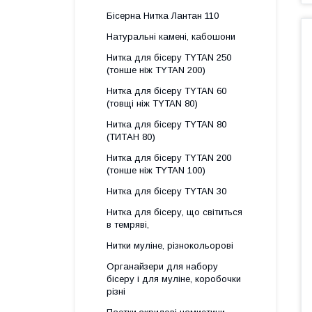
Бісерна Нитка Лантан 110
Натуральні камені, кабошони
Нитка для бісеру ТYTAN 250
(тонше ніж ТYTAN 200)
Нитка для бісеру ТYTAN 60
(товщі ніж ТYTAN 80)
Нитка для бісеру TYTAN 80
(ТИТАН 80)
Нитка для бісеру ТYTAN 200
(тонше ніж TYTAN 100)
Нитка для бісеру TYTAN 30
Нитка для бісеру, що світиться
в темряві,
Нитки муліне, різнокольорові
Органайзери для набору
бісеру і для муліне, коробочки
різні