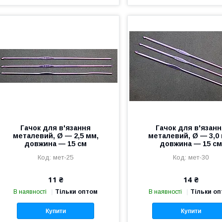
Гачок для в'язання
Гачок для в'язан
металевий, Ø — 2,5 мм,
металевий, Ø — 3,0
довжина — 15 см
довжина — 15 с
мет-25
мет-30
11 ₴
14 ₴
В наявності
Тільки оптом
В наявності
Тільки о
Купити
Купити