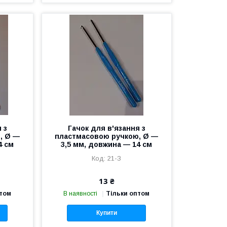
 з
Гачок для в'язання з
, Ø —
пластмасовою ручкою, Ø —
4 см
3,5 мм, довжина — 14 см
21-З
13 ₴
птом
В наявності
Тільки оптом
Купити