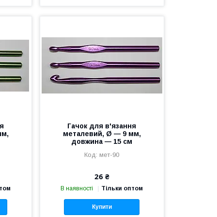
ня
Гачок для в'язання
мм,
металевий, Ø — 9 мм,
м
довжина — 15 см
мет-90
26 ₴
птом
В наявності
Тільки оптом
Купити