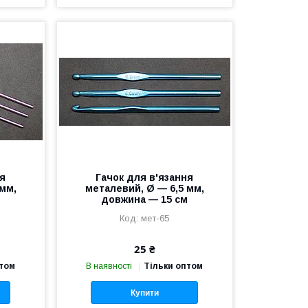
ня
Гачок для в'язання
 мм,
металевий, Ø — 6,5 мм,
м
довжина — 15 см
мет-65
25 ₴
птом
В наявності
Тільки оптом
Купити