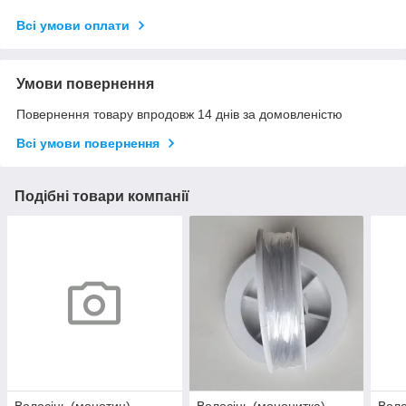
Всі умови оплати
Умови повернення
Повернення товару впродовж 14 днів за домовленістю
Всі умови повернення
Подібні товари компанії
Волосінь (монотин)
Волосінь (мононитка)
Воло