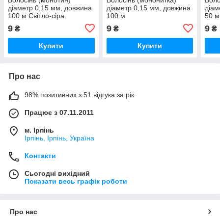
діаметр 0,15 мм, довжина
діаметр 0,15 мм, довжина
діам
100 м Світло-сіра
100 м
50 м
9
9
9
₴
₴
₴
Купити
Купити
Про нас
98% позитивних з 51 відгука за рік
Працює з 07.11.2011
м. Ірпінь
Ірпінь, Ірпінь, Україна
Контакти
Сьогодні вихідний
Показати весь графік роботи
Про нас