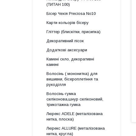
(ТИТАН 100)
Бісер Чехія Preciosa No10
Карти кольорів бісеру
Гліттер (блискітки, присипка)
Декоративний пісок
Додаткові аксесуари
Камені скло, декоративні
камені
Волосінь ( мононитка) для
вишивки, бісероплетіння та
рукоділля
Волосінь-гумка
силіконова,шнур силіконовий,
трикотажна гумка
Люрекс АDELE (металізована
нитка, плоска)
Люрекс ALLURE (металізована
нитка, кругла)