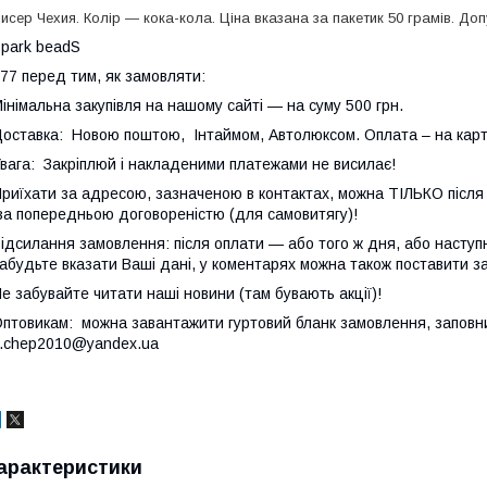
исер Чехия. Колір — кока-кола. Ціна вказана за пакетик 50 грамів. Доп
park beadS
77 перед тим, як замовляти:
інімальна закупівля на нашому сайті — на суму 500 грн.
оставка: Новою поштою, Інтаймом, Автолюксом. Оплата – на карт
вага: Закріплюй і накладеними платежами не висилає!
риїхати за адресою, зазначеною в контактах, можна ТІЛЬКО після т
а попередньою договореністю (для самовитягу)!
ідсилання замовлення: після оплати — або того ж дня, або наступн
абудьте вказати Ваші дані, у коментарях можна також поставити з
е забувайте читати наші новини (там бувають акції)!
птовикам: можна завантажити гуртовий бланк замовлення, заповни
.chep2010@yandex.ua
арактеристики