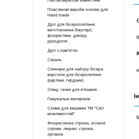
Паєтки,акрилові намистини
Пластикові вироби-основи для
Нand made
Дріт для бісероплетіння,
виготовлення біжутерії,
флористики, декору,
В
рукоділля...
Дріт з пам'яттю
Сизаль
Спіннери для набору бісера,
к
верстати для бісерплетіння
(картини, гердани)
Спиці, гачки для в'язання
І
Пакувальні матеріали
Схеми для вишивки ТМ "Світ
можливостей"
Ц
Флористична стрічка, атласні
стрічки, люрекс стрічка,
органза