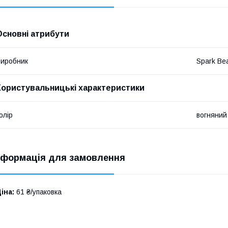
Основні атрибути
иробник
Spark Be
Користувальницькі характеристики
олір
вогняний
нформація для замовлення
іна:
61 ₴/упаковка