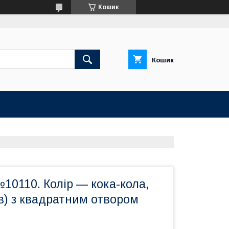
Кошик
Кошик
№10110. Колір — кока-кола,
ів) з квадратним отвором