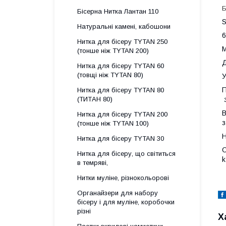
Б
Бісерна Нитка Лантан 110
S
Натуральні камені, кабошони
6
Нитка для бісеру ТYTAN 250
М
(тонше ніж ТYTAN 200)
Д
Нитка для бісеру ТYTAN 60
(товщі ніж ТYTAN 80)
У
П
Нитка для бісеру TYTAN 80
(ТИТАН 80)
з
В
Нитка для бісеру ТYTAN 200
з
(тонше ніж TYTAN 100)
Н
Нитка для бісеру TYTAN 30
О
Нитка для бісеру, що світиться
k
в темряві,
Нитки муліне, різнокольорові
Органайзери для набору
бісеру і для муліне, коробочки
різні
Х