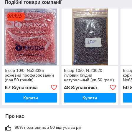
Подібні товари компанії
Бісер 10/0, No38395
Бісер 10/0, №23020
Бісе
рожевий профарбований
ліловий блідий
кори
(пач.50 грамів)
натуральный (уп.50 грам)
No68
отво
67
48
50
₴/упаковка
₴/упаковка
₴
Купити
Купити
Про нас
98% позитивних з 50 відгуків за рік