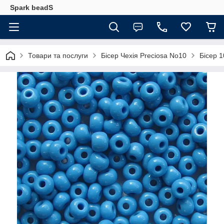
Spark beadS
Товари та послуги
Бісер Чехія Preciosa No10
Бісер 1