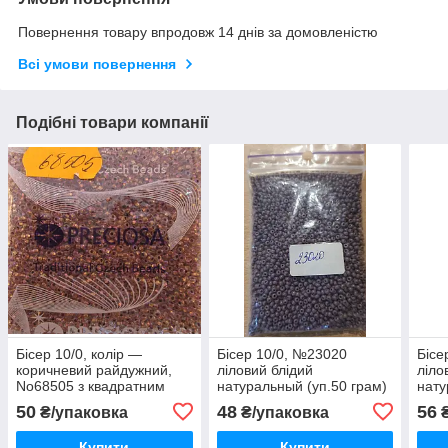
Повернення товару впродовж 14 днів за домовленістю
Всі умови повернення
Подібні товари компанії
Бісер 10/0, колір —
Бісер 10/0, №23020
Бісе
коричневий райдужний,
ліловий блідий
ліло
No68505 з квадратним
натуральный (уп.50 грам)
нату
отвором уп.50 грамів
(уп.
50
48
56
₴/упаковка
₴/упаковка
₴
Купити
Купити