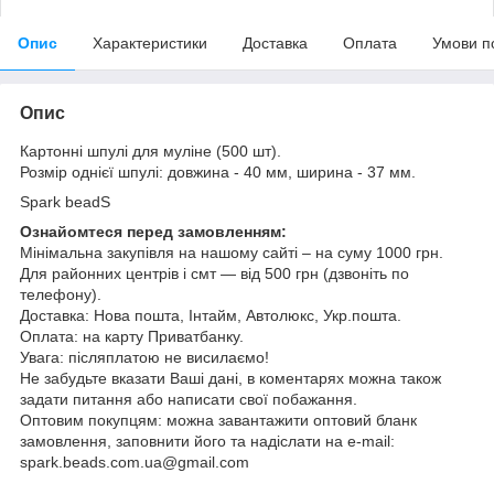
Опис
Характеристики
Доставка
Оплата
Умови п
Опис
Картонні шпулі для муліне (500 шт).
Розмір однієї шпулі: довжина - 40 мм, ширина - 37 мм.
Spark beadS
Ознайомтеся перед замовленням:
Мінімальна закупівля на нашому сайті – на суму 1000 грн.
Для районних центрів і смт ― від 500 грн (дзвоніть по
телефону).
Доставка: Нова пошта, Інтайм, Автолюкс, Укр.пошта.
Оплата: на карту Приватбанку.
Увага: післяплатою не висилаємо!
Не забудьте вказати Ваші дані, в коментарях можна також
задати питання або написати свої побажання.
Оптовим покупцям: можна завантажити оптовий бланк
замовлення, заповнити його та надіслати на e-mail:
spark.beads.com.ua@gmail.com