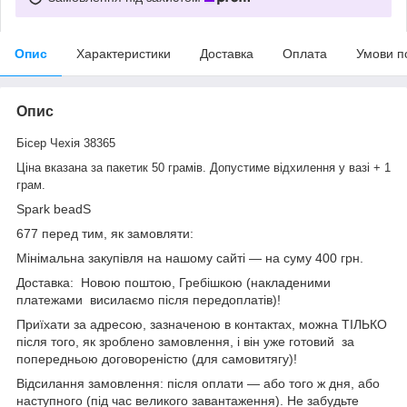
Опис
Характеристики
Доставка
Оплата
Умови п
Опис
Бісер Чехія 38365
Ціна вказана за пакетик 50 грамів. Допустиме відхилення у вазі + 1
грам.
Spark beadS
677 перед тим, як замовляти:
Мінімальна закупівля на нашому сайті — на суму 400 грн.
Доставка: Новою поштою, Гребішкою (накладеними
платежами висилаємо після передоплатів)!
Приїхати за адресою, зазначеною в контактах, можна ТІЛЬКО
після того, як зроблено замовлення, і він уже готовий за
попередньою договореністю (для самовитягу)!
Відсилання замовлення: після оплати — або того ж дня, або
наступного (під час великого завантаження). Не забудьте