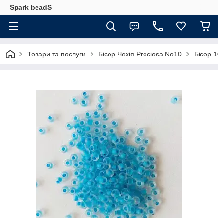
Spark beadS
Товари та послуги
Бісер Чехія Preciosa No10
Бісер 1