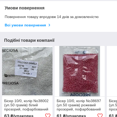
Умови повернення
Повернення товару впродовж 14 днів за домовленістю
Всі умови повернення
Подібні товари компанії
Бісер 10/0, колір No38002
Бісер 10/0, колір No38697
Бісе
(уп.50 грамів) білий
(уп.50 грамів) рожевий
(уп.
прозорий, пофарбований
прозорий, пофарбований
проз
усередині
усередині(квадратний
усер
63
61
61
₴/упаковка
₴/упаковка
₴