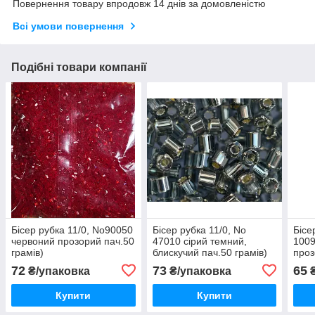
Повернення товару впродовж 14 днів за домовленістю
Всі умови повернення
Подібні товари компанії
Бісер рубка 11/0, No90050
Бісер рубка 11/0, No
Бісе
червоний прозорий пач.50
47010 сірий темний,
1009
грамів)
блискучий пач.50 грамів)
проз
72
73
65
₴/упаковка
₴/упаковка
₴
Купити
Купити