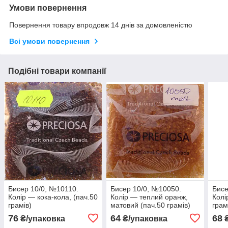
Умови повернення
Повернення товару впродовж 14 днів за домовленістю
Всі умови повернення
Подібні товари компанії
Бисер 10/0, №10110.
Бисер 10/0, №10050.
Бисе
Колір — кока-кола, (пач.50
Колір — теплий оранж,
Колі
грамів)
матовий (пач.50 грамів)
грам
76
64
68
₴/упаковка
₴/упаковка
₴