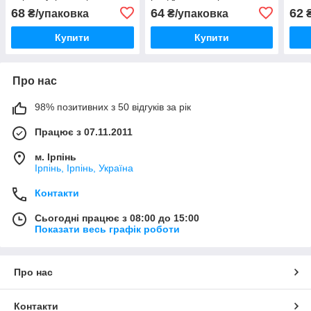
грамів)
No64020 (пач.50 грамів)
рай
68
64
62
₴/упаковка
₴/упаковка
₴
Купити
Купити
Про нас
98% позитивних з 50 відгуків за рік
Працює з 07.11.2011
м. Ірпінь
Ірпінь, Ірпінь, Україна
Контакти
Сьогодні працює з 08:00 до 15:00
Показати весь графік роботи
Про нас
Контакти