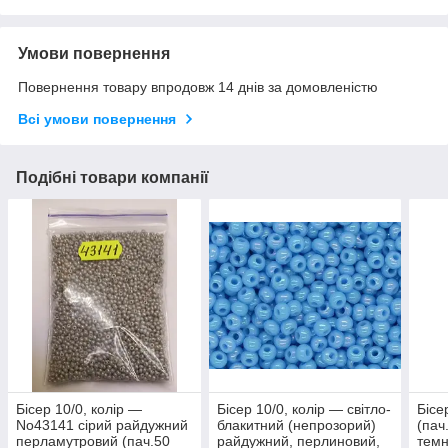
Умови повернення
Повернення товару впродовж 14 днів за домовленістю
Всі умови повернення
Подібні товари компанії
Бісер 10/0, колір —
Бісер 10/0, колір — світло-
Бісе
No43141 сірий райдужний
блакитний (непрозорий)
(пач
перламутровий (пач.50
райдужний, перлиновий,
темн