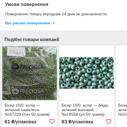
Умови повернення
Повернення товару впродовж 14 днів за домовленістю
Всі умови повернення
Подібні товари компанії
Бісер 10/0, колір —
Бісер 10/0, колір — блідо-
Бісе
зелений хамелеон,
зелений матовий,
зеле
No57229 (пач.50 грамів)
No18558 (уп.50 грамів)
No5
(пач
61
83
₴/упаковка
₴/упаковка