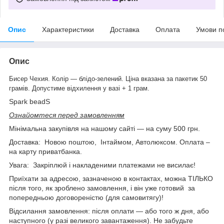
Опис
Характеристики
Доставка
Оплата
Умови п
Опис
Бисер Чехия. Колір — блідо-зелений. Ціна вказана за пакетик 50
грамів. Допустиме відхилення у вазі + 1 грам.
Spark beadS
Ознайомтеся перед замовленням
Мінімальна закупівля на нашому сайті — на суму 500 грн.
Доставка: Новою поштою, Інтаймом, Автолюксом. Оплата –
на карту приватбанка.
Увага: Закріплюй і накладеними платежами не висилає!
Приїхати за адресою, зазначеною в контактах, можна ТІЛЬКО
після того, як зроблено замовлення, і він уже готовий за
попередньою договореністю (для самовитягу)!
Відсилання замовлення: після оплати — або того ж дня, або
наступного (у разі великого завантаження). Не забудьте