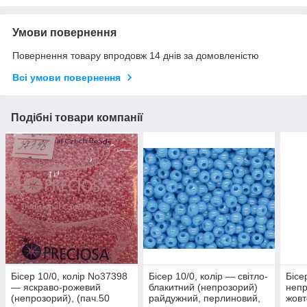
Умови повернення
Повернення товару впродовж 14 днів за домовленістю
Всі умови повернення
Подібні товари компанії
Бісер 10/0, колір No37398
Бісер 10/0, колір — світло-
Бісе
— яскраво-рожевий
блакитний (непрозорий)
непр
(непрозорий), (пач.50
райдужний, перлиновий,
жовт