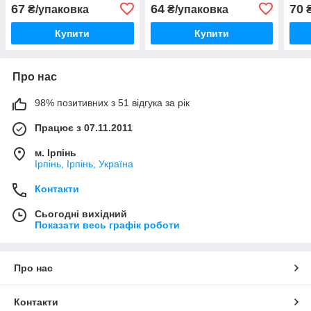
грамів)
No64020 (пач.50 грамів)
перл
67
64
70
₴/упаковка
₴/упаковка
₴
(пач
Купити
Купити
Про нас
98% позитивних з 51 відгука за рік
Працює з 07.11.2011
м. Ірпінь
Ірпінь, Ірпінь, Україна
Контакти
Сьогодні вихідний
Показати весь графік роботи
Про нас
Контакти