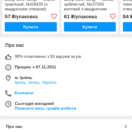
трав'яний, No59430 (з
сріблястий, No37050
темн
квадратним отвором)
матовий з квадратним
отво
уп.50 грамів
отвором(уп.50 грамів)
грам
57
61
84
₴/упаковка
₴/упаковка
₴
Купити
Купити
Про нас
98% позитивних з 50 відгуків за рік
Працює з 07.11.2011
м. Ірпінь
Ірпінь, Ірпінь, Україна
Контакти
Сьогодні вихідний
Показати весь графік роботи
Про нас