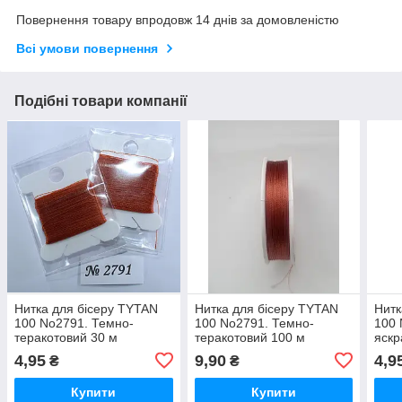
Повернення товару впродовж 14 днів за домовленістю
Всі умови повернення
Подібні товари компанії
Нитка для бісеру TYTAN
Нитка для бісеру TYTAN
Нитк
100 No2791. Темно-
100 No2791. Темно-
100 
теракотовий 30 м
теракотовий 100 м
яскр
4,95
9,90
4,9
₴
₴
Купити
Купити