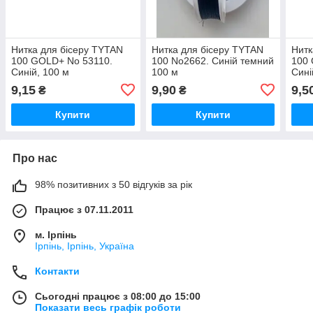
Нитка для бісеру TYTAN
Нитка для бісеру TYTAN
Нитк
100 GOLD+ No 53110.
100 No2662. Синій темний
100
Синій, 100 м
100 м
Сині
9,15
9,90
9,5
₴
₴
Купити
Купити
Про нас
98% позитивних з 50 відгуків за рік
Працює з 07.11.2011
м. Ірпінь
Ірпінь, Ірпінь, Україна
Контакти
Сьогодні працює з 08:00 до 15:00
Показати весь графік роботи