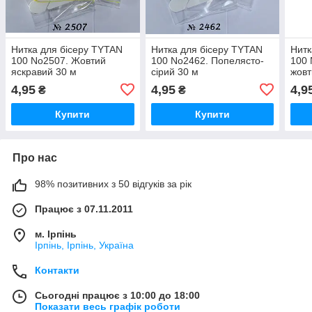
Нитка для бісеру TYTAN
Нитка для бісеру TYTAN
Нитк
100 No2507. Жовтий
100 No2462. Попелясто-
100 
яскравий 30 м
сірий 30 м
жовт
4,95
4,95
4,9
₴
₴
Купити
Купити
Про нас
98% позитивних з 50 відгуків за рік
Працює з 07.11.2011
м. Ірпінь
Ірпінь, Ірпінь, Україна
Контакти
Сьогодні працює з 10:00 до 18:00
Показати весь графік роботи