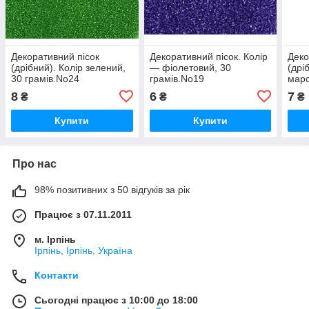
Декоративний пісок
Декоративний пісок. Колір
Деко
(дрібний). Колір зелений,
— фіолетовий, 30
(дрі
30 грамів.No24
грамів.No19
марс
8
6
7
₴
₴
₴
Купити
Купити
Про нас
98% позитивних з 50 відгуків за рік
Працює з 07.11.2011
м. Ірпінь
Ірпінь, Ірпінь, Україна
Контакти
Сьогодні працює з 10:00 до 18:00