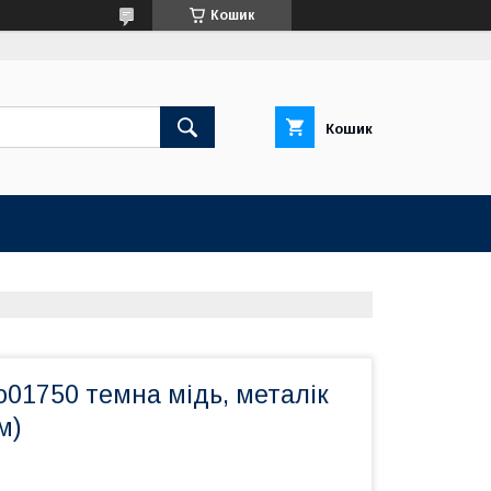
Кошик
Кошик
No01750 темна мідь, металік
м)