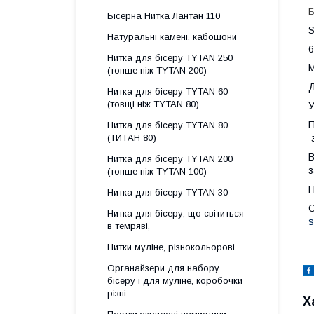
Б
Бісерна Нитка Лантан 110
S
Натуральні камені, кабошони
6
Нитка для бісеру ТYTAN 250
М
(тонше ніж ТYTAN 200)
Д
Нитка для бісеру ТYTAN 60
(товщі ніж ТYTAN 80)
У
П
Нитка для бісеру TYTAN 80
(ТИТАН 80)
з
В
Нитка для бісеру ТYTAN 200
з
(тонше ніж TYTAN 100)
Н
Нитка для бісеру TYTAN 30
О
Нитка для бісеру, що світиться
s
в темряві,
Нитки муліне, різнокольорові
Органайзери для набору
бісеру і для муліне, коробочки
різні
Х