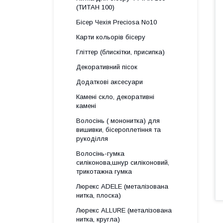
(ТИТАН 100)
Бісер Чехія Preciosa No10
Карти кольорів бісеру
Гліттер (блискітки, присипка)
Декоративний пісок
Додаткові аксесуари
Камені скло, декоративні
камені
Волосінь ( мононитка) для
вишивки, бісероплетіння та
рукоділля
Волосінь-гумка
силіконова,шнур силіконовий,
трикотажна гумка
Люрекс АDELE (металізована
нитка, плоска)
Люрекс ALLURE (металізована
нитка, кругла)