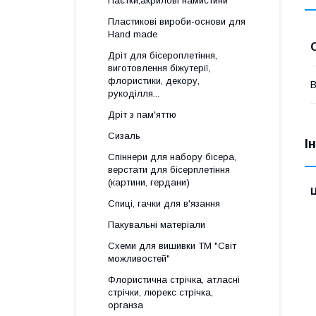
Паєтки,акрилові намистини
Пластикові вироби-основи для
Нand made
Дріт для бісероплетіння,
виготовлення біжутерії,
флористики, декору,
В
рукоділля...
Дріт з пам'яттю
Сизаль
І
Спіннери для набору бісера,
верстати для бісерплетіння
(картини, гердани)
Ц
Спиці, гачки для в'язання
Пакувальні матеріали
Схеми для вишивки ТМ "Світ
можливостей"
Флористична стрічка, атласні
стрічки, люрекс стрічка,
органза