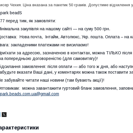
исер Чехия. Ціна вказана за пакетик 50 грамів. Допустиме відхилення у 
park beadS
77 перед тим, як замовляти:
інімальна закупівля на нашому сайті — на суму 500 грн.
оставка: Нова почта, Інтайм, Автолюкс, Укр. пошта. Оплата – на к
вага: закладеними платежами не висилаємо!
риїхати за адресою, зазначеною в контактах, можна ТІЛЬКО після т
а попередньою договореністю (для самовитягу)!
ідсилання замовлення: після оплати — або того ж дня, або наступн
абудьте вказати Ваші дані, у коментарях можна також поставити з
е забувайте читати наші новини (там бувають акції)!
птовикам: можна завантажити гуртовий бланк замовлення, заповнит
park.beads.com.ua@gmail.com
арактеристики