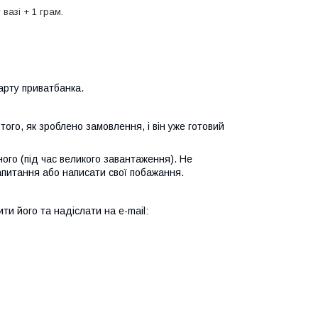
вазі + 1 грам.
арту приватбанка.
ого, як зроблено замовлення, і він уже готовий
ого (під час великого завантаження). Не
апитання або написати свої побажання.
и його та надіслати на e-mail: