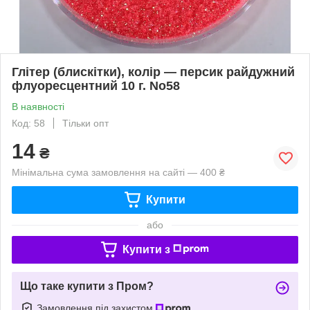
Глітер (блискітки), колір — персик райдужний
флуоресцентний 10 г. No58
В наявності
Код: 58
Тільки опт
14
₴
Мінімальна сума замовлення на сайті — 400 ₴
Купити
або
Купити з
Що таке купити з Пром?
Замовлення під захистом