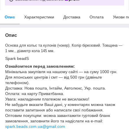
Опис
Характеристики
Доставка
Оплата
Умови п
Опис
Основа для кольє та кулонів (чокер). Колір бірюзовий. Товщина —
1 мм., діаметр кола 145 мм.
Spark beadS
Ознайомтеся перед замовленням:
Мінімальна закупівля на нашому сайті — на суму 1000 грн.
Для японських центрів і смт — від 500 грн (дзвіньте
телефоном).
Доставка: Нова пошта, Інтайм, Автолюкс, Укр. пошта.
Оплата: на карту Приватбанка.
Увага: накладеним платежом не висилаємо!
Не забудьте вказати Ваші дані, у коментарях можна також
поставити запитання або написати свої побажання.
Оптовим покупцям: можна завантажити гуртовий бланк
замовлення, заповнити його та надіслати на e-mail:
spark.beads.com.ua@gmail.com