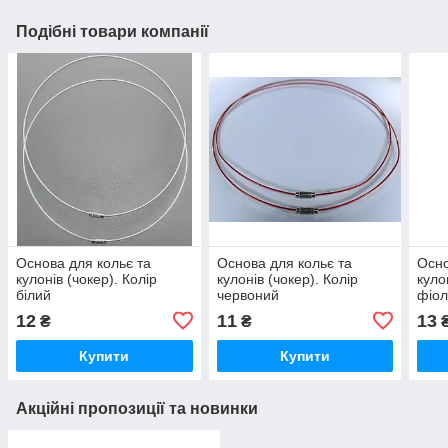
Подібні товари компанії
Основа для кольє та
Основа для кольє та
Осно
кулонів (чокер). Колір
кулонів (чокер). Колір
куло
білий
червоний
фіол
12
11
13
₴
₴
Купити
Купити
Акційні пропозиції та новинки