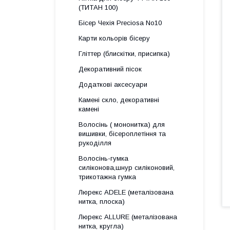
(ТИТАН 100)
Бісер Чехія Preciosa No10
Карти кольорів бісеру
Гліттер (блискітки, присипка)
Декоративний пісок
Додаткові аксесуари
Камені скло, декоративні
камені
Волосінь ( мононитка) для
вишивки, бісероплетіння та
рукоділля
Волосінь-гумка
силіконова,шнур силіконовий,
трикотажна гумка
Люрекс АDELE (металізована
нитка, плоска)
Люрекс ALLURE (металізована
нитка, кругла)