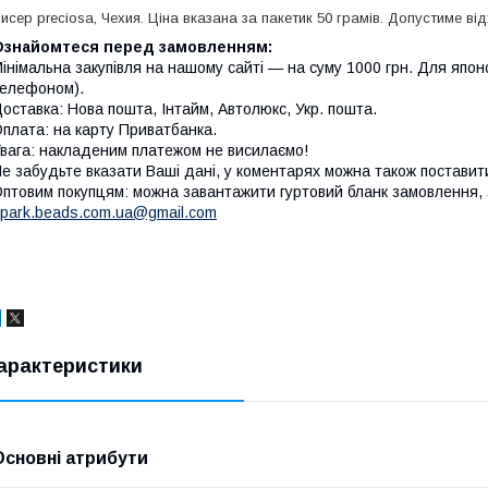
исер preciosa, Чехия.
Ціна вказана за пакетик 50 грамів. Допустиме від
Ознайомтеся перед замовленням:
інімальна закупівля на нашому сайті — на суму 1000 грн. Для японс
елефоном).
оставка: Нова пошта, Інтайм, Автолюкс, Укр. пошта.
плата: на карту Приватбанка.
вага: накладеним платежом не висилаємо!
е забудьте вказати Ваші дані, у коментарях можна також поставит
птовим покупцям: можна завантажити гуртовий бланк замовлення, з
park.beads.com.ua@gmail.com
арактеристики
Основні атрибути