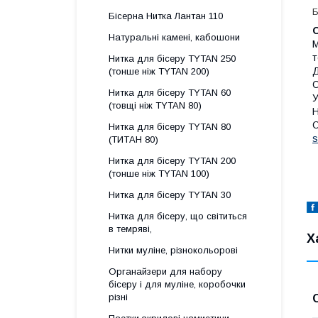
Б
Бісерна Нитка Лантан 110
Натуральні камені, кабошони
М
т
Нитка для бісеру ТYTAN 250
Д
(тонше ніж ТYTAN 200)
О
Нитка для бісеру ТYTAN 60
У
(товщі ніж ТYTAN 80)
Н
О
Нитка для бісеру TYTAN 80
s
(ТИТАН 80)
Нитка для бісеру ТYTAN 200
(тонше ніж TYTAN 100)
Нитка для бісеру TYTAN 30
Нитка для бісеру, що світиться
в темряві,
Х
Нитки муліне, різнокольорові
Органайзери для набору
бісеру і для муліне, коробочки
різні