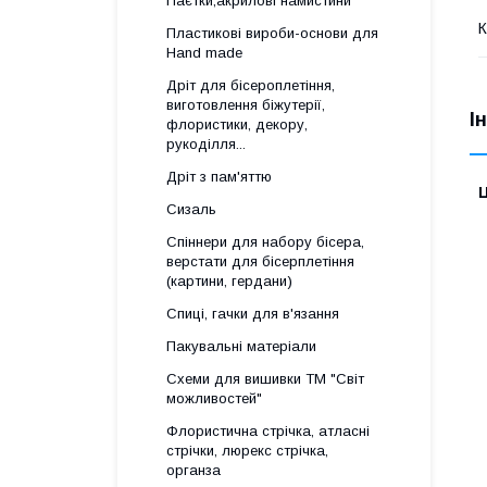
Паєтки,акрилові намистини
К
Пластикові вироби-основи для
Нand made
Дріт для бісероплетіння,
виготовлення біжутерії,
І
флористики, декору,
рукоділля...
Дріт з пам'яттю
Ц
Сизаль
Спіннери для набору бісера,
верстати для бісерплетіння
(картини, гердани)
Спиці, гачки для в'язання
Пакувальні матеріали
Схеми для вишивки ТМ "Світ
можливостей"
Флористична стрічка, атласні
стрічки, люрекс стрічка,
органза