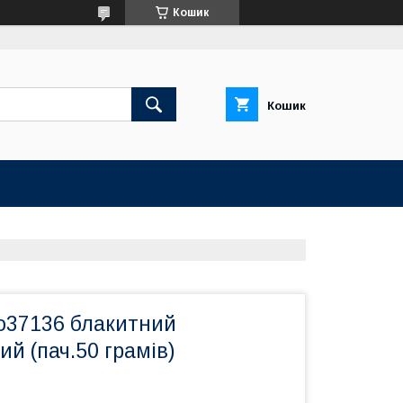
Кошик
Кошик
No37136 блакитний
й (пач.50 грамів)