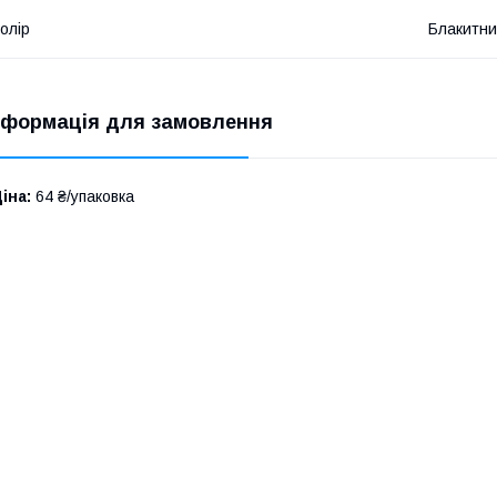
олір
Блакитн
нформація для замовлення
іна:
64 ₴/упаковка