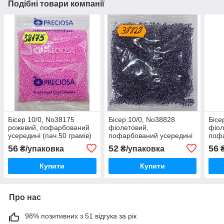
Подібні товари компанії
Бісер 10/0, No38175
Бісер 10/0, No38828
Бісе
рожевий, пофарбований
фіолетовий,
фіол
усередині (пач.50 грамів)
пофарбований усередині
пофа
(пач.50 грамів)
(пач
56
52
56
₴/упаковка
₴/упаковка
₴
Купити
Купити
Про нас
98% позитивних з 51 відгука за рік