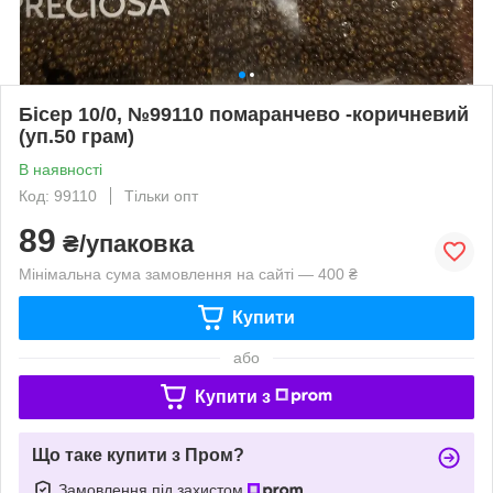
Бісер 10/0, №99110 помаранчево -коричневий
(уп.50 грам)
В наявності
Код: 99110
Тільки опт
89
₴/упаковка
Мінімальна сума замовлення на сайті — 400 ₴
Купити
або
Купити з
Що таке купити з Пром?
Замовлення під захистом