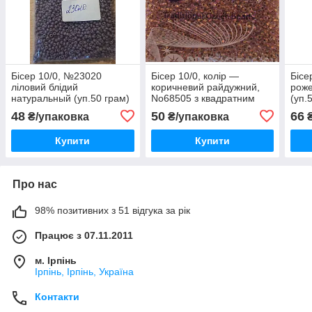
Бісер 10/0, №23020
Бісер 10/0, колір —
Бісе
ліловий блідий
коричневий райдужний,
роже
натуральный (уп.50 грам)
No68505 з квадратним
(уп.
отвором уп.50 грамів
48
50
66
₴/упаковка
₴/упаковка
₴
Купити
Купити
Про нас
98% позитивних з 51 відгука за рік
Працює з 07.11.2011
м. Ірпінь
Ірпінь, Ірпінь, Україна
Контакти